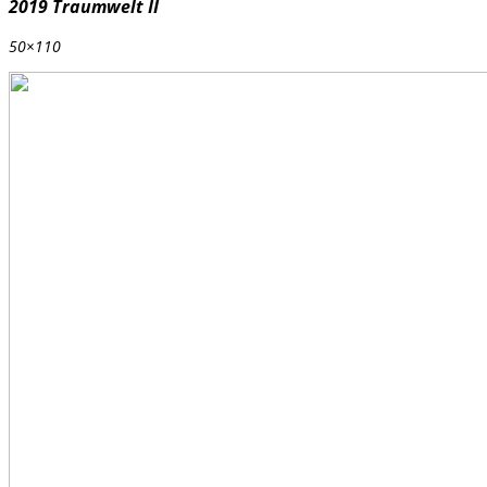
2019 Traumwelt II
50×110